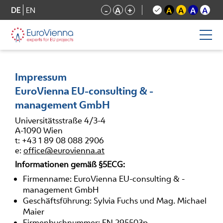
DE
EN
-
A
+
A
A
A
A
Impressum
EuroVienna EU-consulting & -
management GmbH
Universitätsstraße 4/3-4
A-1090 Wien
t: +43 1 89 08 088 2906
e:
office@eurovienna.at
Informationen gemäß §5ECG:
Firmenname: EuroVienna EU-consulting & -
management GmbH
Geschäftsführung: Sylvia Fuchs und Mag. Michael
Maier
Firmenbuchnummer: FN 295503p