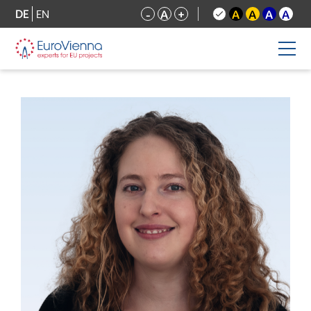
DE
EN
-
A
+
A
A
A
A