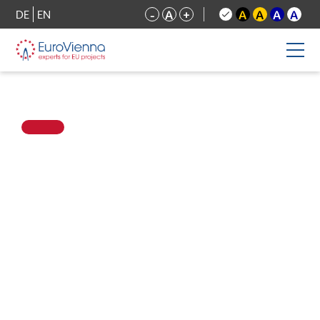
DE
EN
-
A
+
A
A
A
A
Bitte
dieses
Feld
leer
lassen