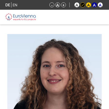
DE
EN
-
A
+
A
A
A
A