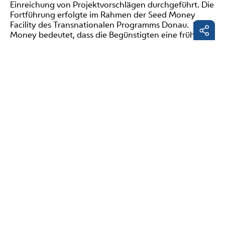
Einreichung von Projektvorschlägen durchgeführt. Die
Fortführung erfolgte im Rahmen der Seed Money
Facility des Transnationalen Programms Donau. Seed
Money bedeutet, dass die Begünstigten eine frühe
Vorfinanzierung
erhalten, um die Projektkosten von
Anfang an zu decken. Dies hilft insbesondere kleinen
Facebo
Organisationen mit begrenzten Ressourcen, ihre
Projekte zu starten. Das Pilotinstrument wurde 2016
LinkedI
geschlossen. Die
Anschubfinanzierungsfazilität
unterstützte die Vorbereitung und Entwicklung von
E-
transnationalen Projekten im Donauraum und die
Mail
Durchführung spezifischer, kleiner Projekte mit
transnationaler Wirkung. Die Zielgruppen waren
Projektträger*innen mit wenig Erfahrung und
begrenztem Zugang zu Finanzmitteln in
Partnerschaften von zwei bis fünf Organisationen.
Die Entwicklung und Einreichung von internationalen
(EU-geförderten) Projekten ist generell keine leichte
Aufgabe. Zudem liegt der Fokus der Hauptaktivitäten
für die jeweiligen Projektpartner*innen vor allem in
der inhaltlichen Umsetzung bzw. Weiterentwicklung
der eigentlichen (Forschungs-) Tätigkeiten und nicht