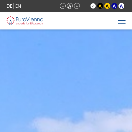
DE
EN
-
A
+
A
A
A
A