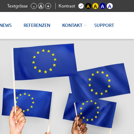
Textgrösse
Kontrast
-
A
+
A
A
A
A
NEWS
REFERENZEN
KONTAKT
SUPPORT