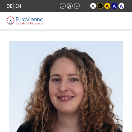
DE
EN
-
A
+
A
A
A
A