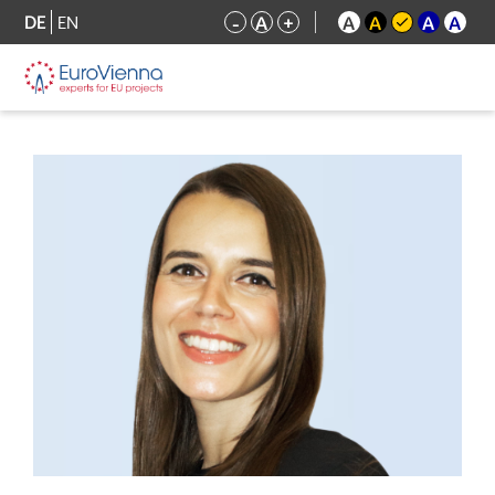
DE
EN
-
A
+
A
A
A
A