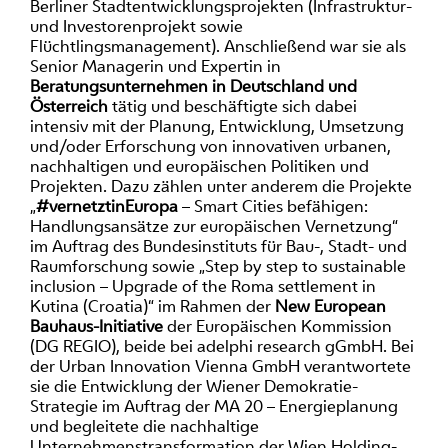
Berliner Stadtentwicklungsprojekten (Infrastruktur-
und Investorenprojekt sowie
Flüchtlingsmanagement). Anschließend war sie als
Senior Managerin und Expertin in
Beratungsunternehmen in Deutschland und
Österreich
tätig und beschäftigte sich dabei
intensiv mit der Planung, Entwicklung, Umsetzung
und/oder Erforschung von innovativen urbanen,
nachhaltigen und europäischen Politiken und
Projekten. Dazu zählen unter anderem die Projekte
„
#vernetztinEuropa
– Smart Cities befähigen:
Handlungsansätze zur europäischen Vernetzung“
im Auftrag des Bundesinstituts für Bau-, Stadt- und
Raumforschung sowie „Step by step to sustainable
inclusion – Upgrade of the Roma settlement in
Kutina (Croatia)“ im Rahmen der
New European
Bauhaus-Initiative
der Europäischen Kommission
(DG REGIO), beide bei adelphi research gGmbH. Bei
der Urban Innovation Vienna GmbH verantwortete
sie die Entwicklung der Wiener Demokratie-
Strategie im Auftrag der MA 20 – Energieplanung
und begleitete die nachhaltige
Unternehmenstransformation der Wien Holding-